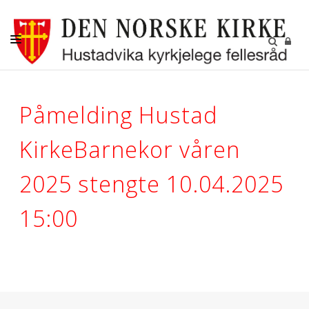
DÅP-VIGSEL-GRAVFERD
Påmelding Hustad
BARN OG UNGDOM
KONFIRMANT
KirkeBarnekor våren
DIGITALE FELLESSKAP
2025 stengte 10.04.2025
GRAVPLASSENE
15:00
OM OSS
LEDIGE STILLINGER
RÅDENE I HUSTADVIKA
KIRKENE VÅRE