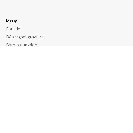
Meny:
Forside
Dåp-vigsel-gravferd
Barn og ungdom
Konfirmant
Menighetsblad
Digitale felleskap
Om oss
Adresse:
Hustadvika kirkelige fellesråd
Rådhusvegen 10, 6490 EIDE
Org. nr.
922 112 509