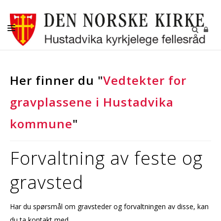
DÅP-VIGSEL-GRAVFERD
Her finner du "
Vedtekter for
BARN OG UNGDOM
gravplassene i Hustadvika
KONFIRMANT
DIGITALE FELLESSKAP
kommune
"
GRAVPLASSENE
Forvaltning av feste og
OM OSS
gravsted
LEDIGE STILLINGER
RÅDENE I HUSTADVIKA
Har du spørsmål om gravsteder og forvaltningen av disse, kan
KIRKENE VÅRE
du ta kontakt med